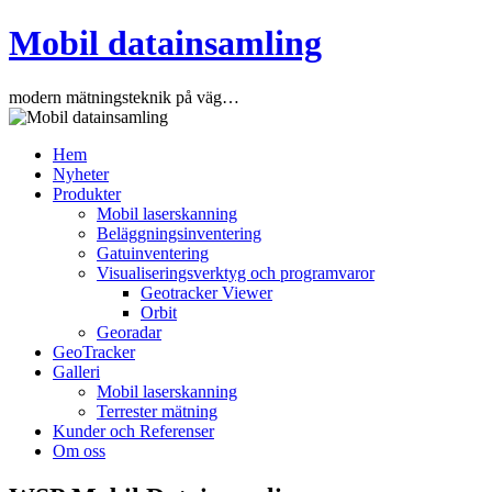
Mobil datainsamling
modern mätningsteknik på väg…
Hoppa
Hem
till
Nyheter
innehåll
Produkter
Mobil laserskanning
Beläggningsinventering
Gatuinventering
Visualiseringsverktyg och programvaror
Geotracker Viewer
Orbit
Georadar
GeoTracker
Galleri
Mobil laserskanning
Terrester mätning
Kunder och Referenser
Om oss