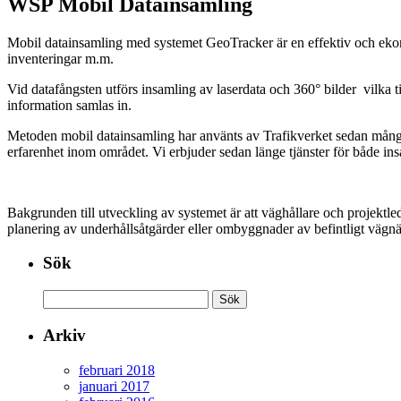
WSP Mobil Datainsamling
Mobil datainsamling med systemet GeoTracker är en effektiv och ekono
inventeringar m.m.
Vid datafångsten utförs insamling av laserdata och 360° bilder vilka
information samlas in.
Metoden mobil datainsamling har använts av Trafikverket sedan många
erfarenhet inom området. Vi erbjuder sedan länge tjänster för både in
Bakgrunden till utveckling av systemet är att väghållare och projektle
planering av underhållsåtgärder eller ombyggnader av befintligt vägnät
Sök
Sök
efter:
Arkiv
februari 2018
januari 2017